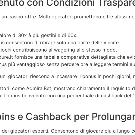
venuto con Condizioni Traspar
e un casinò offre. Molti operatori promettono cifre altiss
alore di 30x è più gestibile di 60x.
us consentono di ritirare solo una parte delle vincite.
i giochi contribuiscono al wagering allo stesso modo.
ure.It fornisce una tabella comparativa dettagliata che evid
nus più vantaggioso senza perdere ore a leggere termini e 
cuni giocatori riescono a incassare il bonus in pochi giorni,
ratori, come AdmiralBet, mostrano chiaramente il requisito d
ca il bonus benvenuto con una percentuale di cashback del 10
Spins e Cashback per Prolungar
e dei giocatori esperti. Consentono di giocare più a lungo c