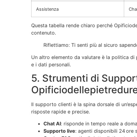
Assistenza
Chat
Questa tabella rende chiaro perché Opificiod
contenuto.
Riflettiamo: Ti senti più al sicuro sapend
Un altro elemento da valutare è la politica di 
e i dati personali.
5. Strumenti di Suppor
Opificiodellepietredure
Il supporto clienti è la spina dorsale di un’es
risposte rapide e precise.
Chat AI
: risponde in tempo reale a dom
Supporto live
: agenti disponibili 24 ore