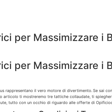
rici per Massimizzare i 
rici per Massimizzare i 
 rappresentano il vero motore di divertimento. Se sai come 
sto articolo ti mostreremo tre tattiche collaudate, ti spiegh
te, tutto con un occhio di riguardo alle offerte di Opificiod