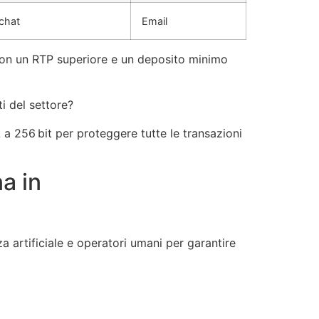
 chat
Email
 con un RTP superiore e un deposito minimo
ti del settore?
SL a 256 bit per proteggere tutte le transazioni
a in
za artificiale e operatori umani per garantire