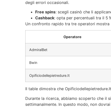
degli errori occasionali.
Free spins
: scegli casinò che li applica
Cashback
: opta per percentuali tra il 5 %
Un confronto rapido tra tre operatori mostra 
Operatore
AdmiralBet
Bwin
Opificiodellepietredure.It
Il table dimostra che Opificiodellepietredure.I
Durante la ricerca, abbiamo scoperto che il s
settimanalmente. In questo modo, non dovrai pi