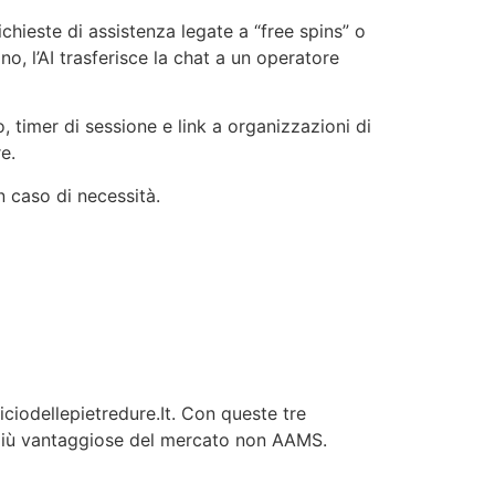
chieste di assistenza legate a “free spins” o
, l’AI trasferisce la chat a un operatore
o, timer di sessione e link a organizzazioni di
e.
n caso di necessità.
ficiodellepietredure.It. Con queste tre
i più vantaggiose del mercato non AAMS.