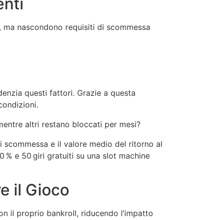
enti
ime, ma nascondono requisiti di scommessa
enzia questi fattori. Grazie a questa
condizioni.
 mentre altri restano bloccati per mesi?
i scommessa e il valore medio del ritorno al
 % e 50 giri gratuiti su una slot machine
e il Gioco
on il proprio bankroll, riducendo l’impatto