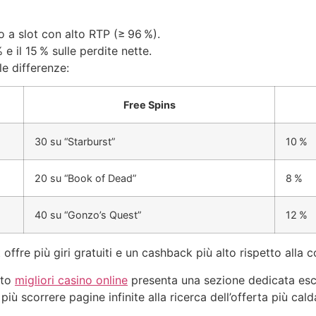
no a slot con alto RTP (≥ 96 %).
 e il 15 % sulle perdite nette.
le differenze:
Free Spins
30 su “Starburst”
10 %
20 su “Book of Dead”
8 %
40 su “Gonzo’s Quest”
12 %
t offre più giri gratuiti e un cashback più alto rispetto alla 
ito
migliori casino online
presenta una sezione dedicata esc
ù scorrere pagine infinite alla ricerca dell’offerta più cald