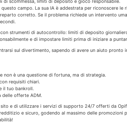
mini di scommessa, limiti di deposito e gioco responsabile.
n questo campo. La sua IA è addestrata per riconoscere le ri
eparto corretto. Se il problema richiede un intervento umano
secondi.
 con strumenti di autocontrollo: limiti di deposito giornalier
sabilmente e di impostare limiti prima di iniziare a puntar
trarsi sul divertimento, sapendo di avere un aiuto pronto i
e non è una questione di fortuna, ma di strategia.
con requisiti chiari.
 il tuo bankroll.
a delle offerte ADM.
sito e di utilizzare i servizi di supporto 24/7 offerti da Opi
ù redditizio e sicuro, godendo al massimo delle promozion
ilità!