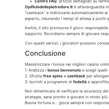
Centro FAQ
: articoli dettagliati su ter
Opificiodellepietredure.It
è all’avanguardia i
“cashback” e indirizzarle automaticamente al r
esperto, riducendo i tempi di attesa a pochi 
Inoltre, il sito promuove il gioco responsabile
supporto. Ricordiamo sempre di giocare respon
Con questi servizi, i giocatori possono concen
Conclusione
Massimizzare i bonus nei migliori casino onlin
1. Analizza i
bonus benvenuto
e scegli quelli 
2. Sfrutta
free spins
e
cashback
per allungare
3. Iscriviti a programmi di
fedeltà
e approfitt
Non dimenticare di verificare la sicurezza del 
strategie, sarai pronto a giocare in modo pi
Buona fortuna e… gioca sempre con responsab