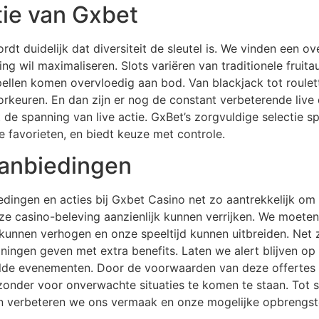
tie van Gxbet
dt duidelijk dat diversiteit de sleutel is. We vinden een ov
ring wil maximaliseren. Slots variëren van traditionele fru
pellen komen overvloedig aan bod. Van blackjack tot roulett
oorkeuren. En dan zijn er nog de constant verbeterende live 
 spanning van live actie. GxBet’s zorgvuldige selectie sp
e favorieten, en biedt keuze met controle.
anbiedingen
iedingen en acties bij Gxbet Casino net zo aantrekkelijk o
ze casino-beleving aanzienlijk kunnen verrijken. We moete
kunnen verhogen en onze speeltijd kunnen uitbreiden. Net 
ingen geven met extra benefits. Laten we alert blijven op
aalde evenementen. Door de voorwaarden van deze offertes
zonder voor onverwachte situaties te komen te staan. Tot s
 en verbeteren we ons vermaak en onze mogelijke opbrengst