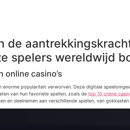
 de aantrekkingskracht
e spelers wereldwijd b
 online casino’s
en enorme populariteit verworven. Deze digitale speelomge
eten van hun favoriete spellen, zoals de
top 10 online casi
gen en deelnemen aan verschillende spellen, van gokkasten t