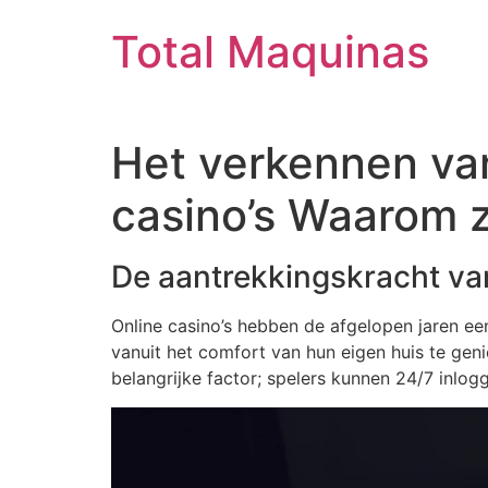
Skip
Total Maquinas
to
content
Het verkennen van
casino’s Waarom z
De aantrekkingskracht van
Online casino’s hebben de afgelopen jaren e
vanuit het comfort van hun eigen huis te geni
belangrijke factor; spelers kunnen 24/7 inlog