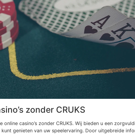
asino’s zonder CRUKS
e online casino’s zonder CRUKS. Wij bieden u een zorgvuldi
n kunt genieten van uw speelervaring. Door uitgebreide inf