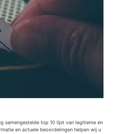
g samengestelde top 10 lijst van legitieme en
ormatie en actuele beoordelingen helpen wij u