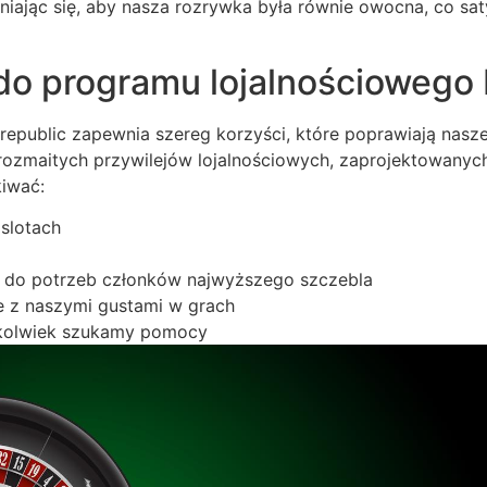
wniając się, aby nasza rozrywka była równie owocna, co sa
 do programu lojalnościowego 
epublic zapewnia szereg korzyści, które poprawiają nasze
maitych przywilejów lojalnościowych, zaprojektowanych, 
iwać:
slotach
 do potrzeb członków najwyższego szczebla
e z naszymi gustami w grach
dykolwiek szukamy pomocy