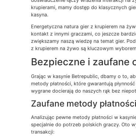
doświadczenie łączy wrażenia interakcji na 
krupierami, mamy dostęp do klasycznych gier,
kasyna.
Energetyczna natura gier z krupierem na ży
kontakt z innymi graczami, co jeszcze bardzi
zwiększamy naszą wiedzę na temat gier. Pods
z krupierem na żywo są kluczowym wyborem 
Bezpieczne i zaufane 
Grając w kasynie Betrepublic, dbamy o to, 
metody płatności, które gwarantują płynność
wygrane docierają do naszych rąk bez niepot
Zaufane metody płatnośc
Analizując pewne metody płatności w kasynie
specjalnie do potrzeb polskich graczy. Oto
transakcji: