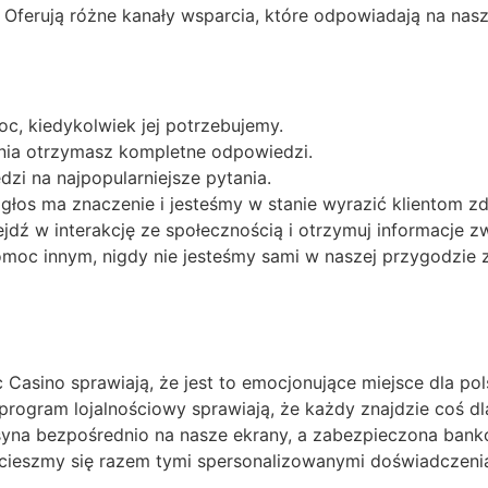
a. Oferują różne kanały wsparcia, które odpowiadają na na
c, kiedykolwiek jej potrzebujemy.
nia otrzymasz kompletne odpowiedzi.
zi na najpopularniejsze pytania.
głos ma znaczenie i jesteśmy w stanie wyrazić klientom zd
ź w interakcję ze społecznością i otrzymuj informacje z
omoc innym, nigdy nie jesteśmy sami w naszej przygodzie
Casino sprawiają, że jest to emocjonujące miejsce dla pol
rogram lojalnościowy sprawiają, że każdy znajdzie coś dl
na bezpośrednio na nasze ekrany, a zabezpieczona bank
 cieszmy się razem tymi spersonalizowanymi doświadczeni