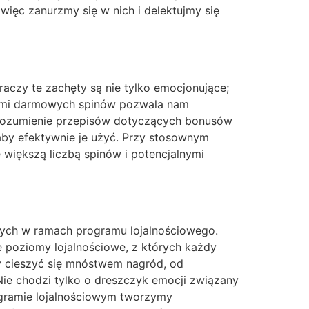
więc zanurzmy się w nich i delektujmy się
aczy te zachęty są nie tylko emocjonujące;
giami darmowych spinów pozwala nam
Zrozumienie przepisów dotyczących bonusów
aby efektywnie je użyć. Przy stosownym
większą liczbą spinów i potencjalnymi
nych w ramach programu lojalnościowego.
e poziomy lojalnościowe, z których każdy
y cieszyć się mnóstwem nagród, od
ie chodzi tylko o dreszczyk emocji związany
ogramie lojalnościowym tworzymy