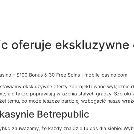
c oferuje ekskluzywne 
e
tawiamy ekskluzywne oferty zaprojektowane wyłącznie dla
, ale także poprawiają wrażenia stałych graczy. Szeroki 
iżej temu, co może jeszcze bardziej wzbogacić nasze wraże
 kasynie Betrepublic
zybko zauważamy, że każdy znajdzie tu coś dla siebie. Wybó