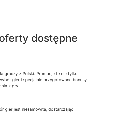
oferty dostępne
 graczy z Polski. Promocje te nie tylko
wybór gier i specjalnie przygotowane bonusy
nia z gry.
r gier jest niesamowita, dostarczając