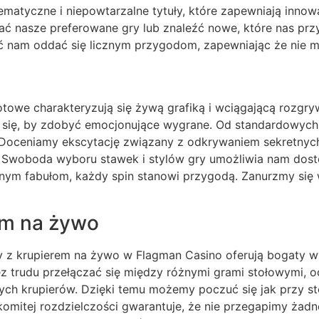
atyczne i niepowtarzalne tytuły, które zapewniają innowa
ać nasze preferowane gry lub znaleźć nowe, które nas prz
ć nam oddać się licznym przygodom, zapewniając że nie ma
lotowe charakteryzują się żywą grafiką i wciągającą rozgry
ć się, by zdobyć emocjonujące wygrane. Od standardowy
. Doceniamy ekscytację związany z odkrywaniem sekretnych
a. Swoboda wyboru stawek i stylów gry umożliwia nam dos
alnym fabułom, każdy spin stanowi przygodą. Zanurzmy się
em na żywo
gry z krupierem na żywo w Flagman Casino oferują bogaty 
trudu przełączać się między różnymi grami stołowymi, od b
ych krupierów. Dzięki temu możemy poczuć się jak przy s
mitej rozdzielczości gwarantuje, że nie przegapimy żadn