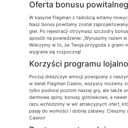
Oferta bonusu powitalne
W kasynie Flagman z radością witamy nowych
Nasz bonus powitalny został zaprojektowany
gier. Po rejestracji otrzymasz szczodry bon
sposób na powiedzenie: „Wyruszmy razem w po
Wierzymy w to, że Twoja przygoda z grami mus
wygrane się rozpoczną!
Korzyści programu lojaln
Poczuj dreszczyk emocji powiązany z naszym
w świat Flagman Casino, wszyscy możemy za
tylko podnosi poziom naszej gry, ale także
darmowe spiny, bonusy gotówkowe, a nawet w
razu wchodzimy w wir atrakcyjnych ofert, kt
pasję do wolności i dobrej zabawy. Cieszmy
Casino!