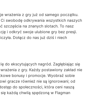
je wrażenia z gry już od samego początku.
ić Ci swobodę odkrywania wszystkich naszych
ć szczęścia na znanych slotach. To nasz
ę i odkryć swoje ulubione gry bez presji.
zyła. Dołącz do nas już dziś i niech
ę do ekscytujących nagród. Zagłębiając się
rażenia z gry. Każdy postawiony zakład nie
ątkowe bonusy i promocje. Wyobraź sobie
wi gracze również nie są ignorowani; od
dostęp do społeczności, która ceni naszą
y się każdą chwilą spędzoną w Flagman