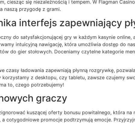
, ciesząc się niezależnością i tempem. W Flagman Casino 
ca naszą przygodę z grami.
nika interfejs zapewniający p
ieczny do satysfakcjonującej gry w każdym kasynie online,
wamy intuicyjną nawigację, która umożliwia dostęp do nas
ów do gier stołowych. Doceniamy czytelne kategorie menu
owe czasy ładowania zapewniają płynną rozgrywkę, pozwal
zy korzystamy z desktopu, czy tabletu, zawsze czujemy sw
 ma to, czego potrzebujemy!
 nowych graczy
ignorować kuszącej oferty bonusu powitalnego, która na
ę, a cotygodniowe promocje podtrzymują emocje. Przyjrzyj