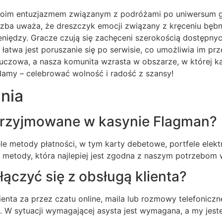
woim entuzjazmem związanym z podróżami po uniwersum gi
 liczba uważa, że dreszczyk emocji związany z kręceniu bę
niędzy. Gracze czują się zachęceni szerokością dostępnyc
 łatwa jest poruszanie się po serwisie, co umożliwia im p
 kluczowa, a nasza komunita wzrasta w obszarze, w której
adamy – celebrować wolność i radość z szansy!
nia
 przyjmowane w kasynie Flagman?
le metody płatności, w tym karty debetowe, portfele elekt
 metody, która najlepiej jest zgodna z naszym potrzebom 
ączyć się z obsługą klienta?
enta za przez czatu online, maila lub rozmowy telefoniczn
 W sytuacji wymagającej asysta jest wymagana, a my jest