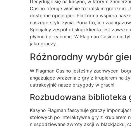
Decydując się na kasyno, w którym zamierzam
Casino oferuje właśnie to polskim graczom. 
dostępne opcje gier. Platforma wspiera nas
naszego stylu życia. Ponadto, ich zaangażow
Specjalny zespół obsługi klienta jest zawsze
płynne i przyjemne. W Flagman Casino nie tyl
jako graczy.
Różnorodny wybór gie
W Flagman Casino jesteśmy zachwyceni bogatą
angażujące wrażenia z gry z krupierem na ż
uatrakcyjnić nasze przygody w grach!
Rozbudowana biblioteka g
Kasyno Flagman fascynuje graczy imponującą b
stołowych po interaktywne gry z krupierem 
niespodziewane zwroty akcji w blackjacku, cz