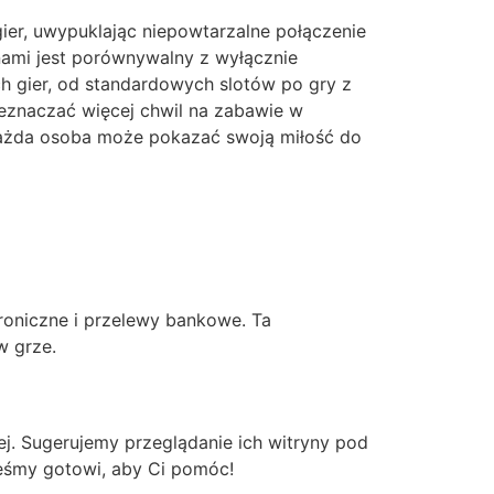
er, uwypuklając niepowtarzalne połączenie
bnami jest porównywalny z wyłącznie
h gier, od standardowych slotów po gry z
rzeznaczać więcej chwil na zabawie w
 każda osoba może pokazać swoją miłość do
roniczne i przelewy bankowe. Ta
w grze.
ej. Sugerujemy przeglądanie ich witryny pod
eśmy gotowi, aby Ci pomóc!