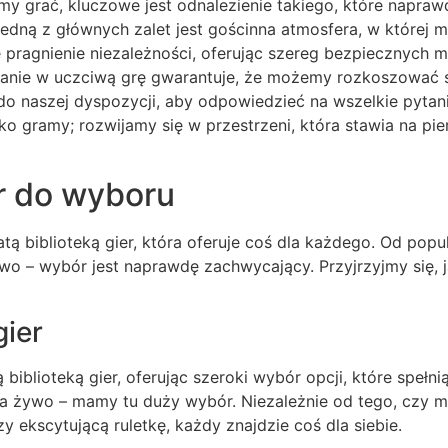
y grać, kluczowe jest odnalezienie takiego, które napra
Jedną z głównych zalet jest gościnna atmosfera, w której
ze pragnienie niezależności, oferując szereg bezpiecznyc
anie w uczciwą grę gwarantuje, że możemy rozkoszować si
 do naszej dyspozycji, aby odpowiedzieć na wszelkie pytan
ko gramy; rozwijamy się w przestrzeni, która stawia na pi
r do wyboru
 biblioteką gier, która oferuje coś dla każdego. Od popu
ywo – wybór jest naprawdę zachwycający. Przyjrzyjmy się,
ier
iblioteką gier, oferując szeroki wybór opcji, które spełni
na żywo – mamy tu duży wybór. Niezależnie od tego, czy 
y ekscytującą ruletkę, każdy znajdzie coś dla siebie.