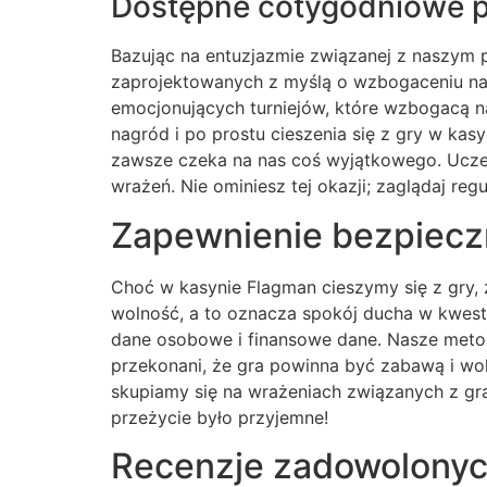
Dostępne cotygodniowe 
Bazując na entuzjazmie związanej z naszym 
zaprojektowanych z myślą o wzbogaceniu na
emocjonujących turniejów, które wzbogacą 
nagród i po prostu cieszenia się z gry w ka
zawsze czeka na nas coś wyjątkowego. Uczes
wrażeń. Nie ominiesz tej okazji; zaglądaj re
Zapewnienie bezpieczn
Choć w kasynie Flagman cieszymy się z gry, 
wolność, a to oznacza spokój ducha w kwest
dane osobowe i finansowe dane. Nasze metod
przekonani, że gra powinna być zabawą i wol
skupiamy się na wrażeniach związanych z gra
przeżycie było przyjemne!
Recenzje zadowolony